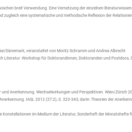
zwischen breit Verwendung. Eine Vernetzung der einzelnen literaturwiss
 zugleich eine systematische und methodische Reflexion der Relationie
nse/Dänemark, veranstaltet von Moritz Schramm und Andrea Albrecht
ch Literatur. Workshop für Doktorandinnen, Doktoranden und Postdocs, 
tur und Anerkennung. Wechselwirkungen und Perspektiven. Wien/Zürich 2
nerkennung. IASL 2012 (37:2), S. 323-343; darin: Theorien der Anerkennu
he Konstellationen im Medium der Literatur, Sonderheft der Monatshefte f