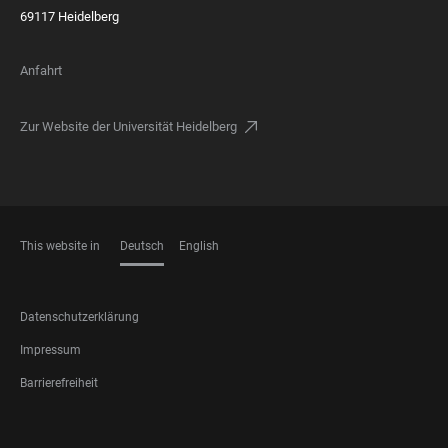
69117 Heidelberg
Anfahrt
Zur Website der Universität Heidelberg
This website in
Deutsch
English
SPRACHEN
FOOTER
Datenschutzerklärung
LEGAL
Impressum
Barrierefreiheit
FOOTER