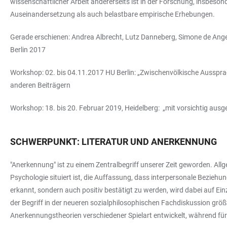
wissenschaftlicher Arbeit andererseits ist in der Forschung, insbeso
Auseinandersetzung als auch belastbare empirische Erhebungen.
Gerade erschienen: Andrea Albrecht, Lutz Danneberg, Simone de Angel
Berlin 2017
Workshop: 02. bis 04.11.2017 HU Berlin: „Zwischenvölkische Ausspra
anderen Beiträgern
Workshop: 18. bis 20. Februar 2019, Heidelberg: „mit vorsichtig au
SCHWERPUNKT: LITERATUR UND ANERKENNUNG
"Anerkennung" ist zu einem Zentralbegriff unserer Zeit geworden. Allg
Psychologie situiert ist, die Auffassung, dass interpersonale Bezieh
erkannt, sondern auch positiv bestätigt zu werden, wird dabei auf Ei
der Begriff in der neueren sozialphilosophischen Fachdiskussion größ
Anerkennungstheorien verschiedener Spielart entwickelt, während für