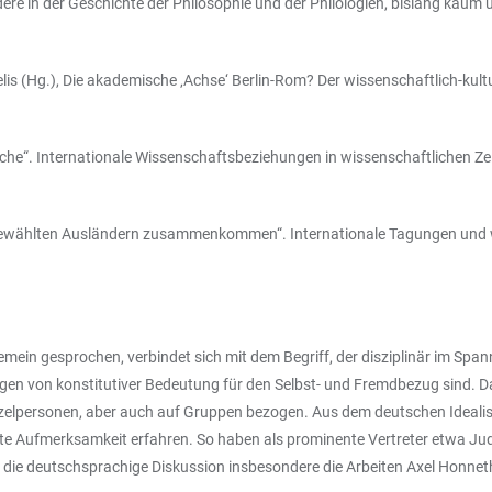
ndere in der Geschichte der Philosophie und der Philologien, bislang kau
is (Hg.), Die akademische ‚Achse‘ Berlin-Rom? Der wissenschaftlich-kult
che“. Internationale Wissenschaftsbeziehungen in wissenschaftlichen Z
sgewählten Ausländern zusammenkommen“. Internationale Tagungen und wi
emein gesprochen, verbindet sich mit dem Begriff, der disziplinär im Spa
ungen von konstitutiver Bedeutung für den Selbst- und Fremdbezug sind. D
nzelpersonen, aber auch auf Gruppen bezogen. Aus dem deutschen Idealism
te Aufmerksamkeit erfahren. So haben als prominente Vertreter etwa Judi
 die deutschsprachige Diskussion insbesondere die Arbeiten Axel Honnet