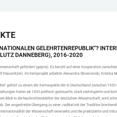
EKTE
ERNATIONALEN GELEHRTENREPUBLIK"? INT
 LUTZ DANNEBERG), 2016-2020
einschaft gefördert (gepris). Es beruht auf einer Kooperation zwischen 
alf Klausnitzer). Im Kernprojekt arbeiten Alexandra Skowronski, Kristina
onalität‘ gehört zu einem der Kernaspekte der in Deutschland zwischen 19
ehungen traten ab 1933 politisch gesteuerte, stark restringierte und ko
en Blick in die Nachrichtenblätter der deutschen Wissenschaft, wird schn
ab. Der angestrebte Übergang zu einer ‚radikal mit der Tradition breche
ternationalität der Wissenschaft einerseits und die praktizierte und mit