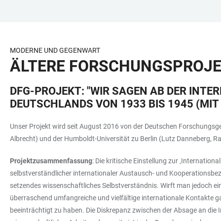
ZUM
HAUPTNAVIGATION
WEBSEITENSUCHE
LINKS
HAUPTINHALT
ÖFFNEN
ÖFFNEN
ZUR
BARRIEREFREIHEIT
MODERNE UND GEGENWART
ÄLTERE FORSCHUNGSPROJ
DFG-PROJEKT: "WIR SAGEN AB DER INT
DEUTSCHLANDS VON 1933 BIS 1945 (MIT
Unser Projekt wird seit August 2016 von der Deutschen Forschungsgem
Albrecht) und der Humboldt-Universität zu Berlin (Lutz Danneberg, R
Projektzusammenfassung
: Die kritische Einstellung zur ‚Internati
selbstverständlicher internationaler Austausch- und Kooperationsbezi
setzendes wissenschaftliches Selbstverständnis. Wirft man jedoch ein
überraschend umfangreiche und vielfältige internationale Kontakte g
beeinträchtigt zu haben. Die Diskrepanz zwischen der Absage an die In