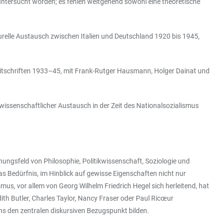
m untersucht worden; es fehlen weitgehend sowohl eine theoretische
urelle Austausch zwischen Italien und Deutschland 1920 bis 1945,
eitschriften 1933–45, mit Frank-Rutger Hausmann, Holger Dainat und
ssenschaftlicher Austausch in der Zeit des Nationalsozialismus
nnungsfeld von Philosophie, Politikwissenschaft, Soziologie und
as Bedürfnis, im Hinblick auf gewisse Eigenschaften nicht nur
us, vor allem von Georg Wilhelm Friedrich Hegel sich herleitend, hat
th Butler, Charles Taylor, Nancy Fraser oder Paul Ricœur
hs den zentralen diskursiven Bezugspunkt bilden.