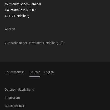
Germanistisches Seminar
Hauptstraße 207–209
69117 Heidelberg
Anfahrt
Zur Website der Universität Heidelberg
This website in
Deutsch
English
SPRACHEN
FOOTER
Datenschutzerklärung
LEGAL
Impressum
Barrierefreiheit