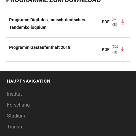
(37
Programm Digitales, indisch-deutsches
PDF
KB)
TABELLE
Tandemkolloquium
(326
Programm Gastaufenthalt 2018
PDF
KB)
HAUPTNAVIGATION
FOOTER
Institut
Forschung
Studium
Transfer