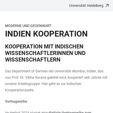
Universität Heidelberg
ZUM
HAUPTNAVIGATION
WEBSEITENSUCHE
LINKS
HAUPTINHALT
ÖFFNEN
ÖFFNEN
ZUR
BARRIEREFREIHEIT
MODERNE UND GEGENWART
INDIEN KOOPERATION
KOOPERATION MIT INDISCHEN
WISSENSCHAFTLERINNEN UND
WISSENSCHAFTLERN
Das Department of German der Universität Mumbai, Indien, das
von Prof. Dr. Vibha Surana geleitet wird, kooperiert seit Jahren mit
unserer Arbeitsgruppe. Hier geht es zur indischen
Kooperationsseite.
Vortragsreihe
Im Herbst 2024 startet eine
digitale Vortragsreihe zum