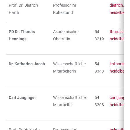
Prof. Dr. Dietrich
Professor im
dietrich.ha
Harth
Ruhestand
heidelberg
PD Dr. Thordis
Akademische
54
thordis.he
Hennings
Oberrätin
3219
heidelberg
Dr. Katharina Jacob
Wissenschaftliche
54
katharina.
Mitarbeiterin
3348
heidelberg
Carl Junginger
Wissenschaftlicher
54
carl.jungin
Mitarbeiter
3208
heidelberg
Prof. Dr. Helmuth
Professor im
helmuth.ki