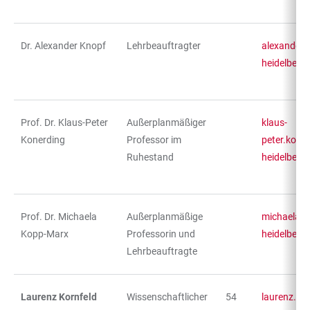
Dr. Alexander Knopf
Lehrbeauftragter
alexander.
heidelberg
Prof. Dr. Klaus-Peter
Außerplanmäßiger
klaus-
Konerding
Professor im
peter.kone
Ruhestand
heidelberg
Prof. Dr. Michaela
Außerplanmäßige
michaela.k
Kopp-Marx
Professorin und
heidelberg
Lehrbeauftragte
Laurenz Kornfeld
Wissenschaftlicher
54
laurenz.ko