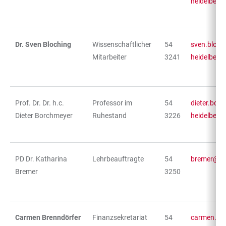
heidelberg
Dr. Sven Bloching
Wissenschaftlicher
54
sven.bloch
Mitarbeiter
3241
heidelberg
Prof. Dr. Dr. h.c.
Professor im
54
dieter.bor
Dieter Borchmeyer
Ruhestand
3226
heidelberg
PD Dr. Katharina
Lehrbeauftragte
54
bremer@uni
Bremer
3250
Carmen Brenndörfer
Finanzsekretariat
54
carmen.bre