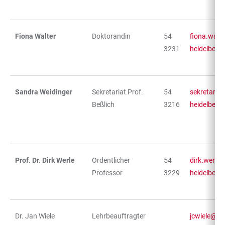
Fiona Walter
Doktorandin
54
fiona.walt
3231
heidelberg
Sandra Weidinger
Sekretariat Prof.
54
sekretariat
Beßlich
3216
heidelberg
Prof. Dr. Dirk Werle
Ordentlicher
54
dirk.werle
Professor
3229
heidelberg
Dr. Jan Wiele
Lehrbeauftragter
jcwiele@gm