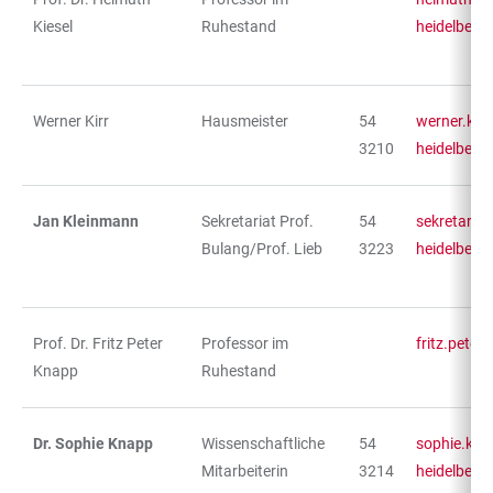
Kiesel
Ruhestand
heidelberg
Werner Kirr
Hausmeister
54
werner.kirr
3210
heidelberg
Jan Kleinmann
Sekretariat Prof.
54
sekretariat
Bulang/Prof. Lieb
3223
heidelberg
Prof. Dr. Fritz Peter
Professor im
fritz.pete
Knapp
Ruhestand
Dr. Sophie Knapp
Wissenschaftliche
54
sophie.kna
Mitarbeiterin
3214
heidelberg