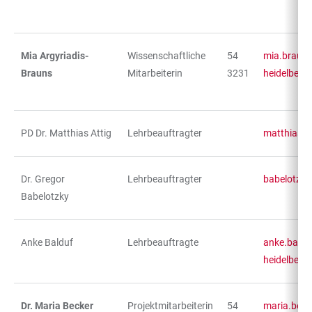
Mia Argyriadis-
Wissenschaftliche
54
mia.brauns
Brauns
Mitarbeiterin
3231
heidelberg
PD Dr. Matthias Attig
Lehrbeauftragter
matthias.a
Dr. Gregor
Lehrbeauftragter
babelotzky
Babelotzky
Anke Balduf
Lehrbeauftragte
anke.baldu
heidelberg
Dr. Maria Becker
Projektmitarbeiterin
54
maria.beck