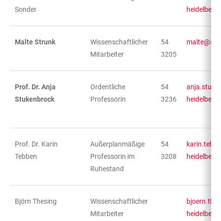
Sonder
heidelberg
Malte Strunk
Wissenschaftlicher
54
malte@str
Mitarbeiter
3205
Prof. Dr. Anja
Ordentliche
54
anja.stuke
Stukenbrock
Professorin
3236
heidelberg
Prof. Dr. Karin
Außerplanmäßige
54
karin.tebb
Tebben
Professorin im
3208
heidelberg
Ruhestand
Björn Thesing
Wissenschaftlicher
bjoern.the
Mitarbeiter
heidelberg