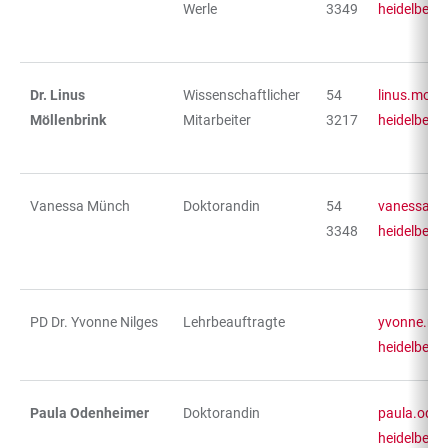
Werle
3349
heidelberg
Dr. Linus
Wissenschaftlicher
54
linus.moel
Möllenbrink
Mitarbeiter
3217
heidelberg
Vanessa Münch
Doktorandin
54
vanessa.m
3348
heidelberg
PD Dr. Yvonne Nilges
Lehrbeauftragte
yvonne.nil
heidelberg
Paula Odenheimer
Doktorandin
paula.oden
heidelberg