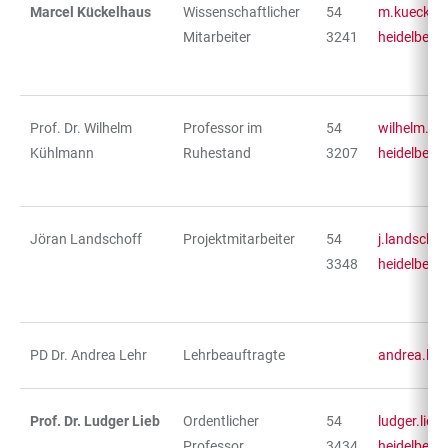
Marcel Kückelhaus
Wissenschaftlicher
54
m.kueckel
Mitarbeiter
3241
heidelberg
Prof. Dr. Wilhelm
Professor im
54
wilhelm.ku
Kühlmann
Ruhestand
3207
heidelberg
Jöran Landschoff
Projektmitarbeiter
54
j.landscho
3348
heidelberg
PD Dr. Andrea Lehr
Lehrbeauftragte
andrea.leh
Prof. Dr. Ludger Lieb
Ordentlicher
54
ludger.lieb
Professor
3434
heidelberg