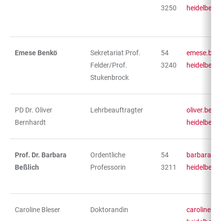
3250
heidelberg
Emese Benkö
Sekretariat Prof.
54
emese.ben
Felder/Prof.
3240
heidelberg
Stukenbrock
PD Dr. Oliver
Lehrbeauftragter
oliver.ber
Bernhardt
heidelberg
Prof. Dr. Barbara
Ordentliche
54
barbara.be
Beßlich
Professorin
3211
heidelberg
Caroline Bleser
Doktorandin
caroline.bl