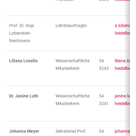
Prof. Dr. Anja
Lehrbeauftragte
a.lobenste
Lobenstein-
heidelberg
Reichmann
Liliana Lovallo
Wissenschaftliche
54
liliana.lov
Mitarbeiterin
3243
heidelberg
Dr. Janine Luth
Wissenschaftliche
54
janine.luth
Mitarbeiterin
3241
heidelberg
Johanna Meyer
Sekretariat Prof.
54
johanna.m