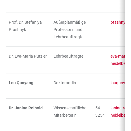
Prof. Dr. Stefaniya
Außerplanmäßige
ptashnyk@u
Ptashnyk
Professorin und
Lehrbeauftragte
Dr. Eva-Maria Putzier
Lehrbeauftragte
eva-maria.
heidelberg
Lou Qunyang
Doktorandin
louqunya
Dr. Janina Reibold
Wissenschaftliche
54
janina.reib
Mitarbeiterin
3254
heidelberg