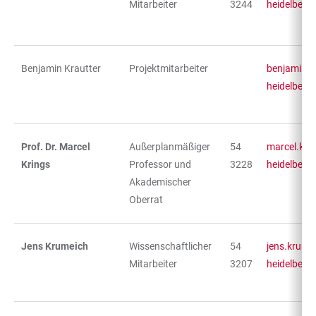
Mitarbeiter
3244
heidelberg
Benjamin Krautter
Projektmitarbeiter
benjamin.k
heidelberg
Prof. Dr. Marcel
Außerplanmäßiger
54
marcel.kri
Krings
Professor und
3228
heidelberg
Akademischer
Oberrat
Jens Krumeich
Wissenschaftlicher
54
jens.krume
Mitarbeiter
3207
heidelberg