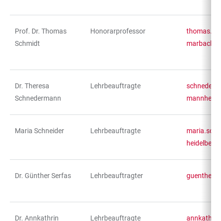
Prof. Dr. Thomas
Honorarprofessor
thomas.sc
Schmidt
marbach.d
Dr. Theresa
Lehrbeauftragte
schnederm
Schnedermann
mannheim.
Maria Schneider
Lehrbeauftragte
maria.schn
heidelberg
Dr. Günther Serfas
Lehrbeauftragter
guenther.
Dr. Annkathrin
Lehrbeauftragte
annkathrin