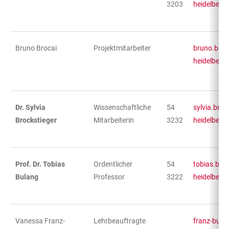
3203
heidelberg
Bruno Brocai
Projektmitarbeiter
bruno.broc
heidelberg
Dr. Sylvia
Wissenschaftliche
54
sylvia.broc
Brockstieger
Mitarbeiterin
3232
heidelberg
Prof. Dr. Tobias
Ordentlicher
54
tobias.bul
Bulang
Professor
3222
heidelberg
Vanessa Franz-
Lehrbeauftragte
franz-bueh