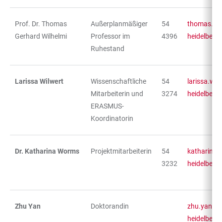
Prof. Dr. Thomas
Außerplanmäßiger
54
thomas.wil
Gerhard Wilhelmi
Professor im
4396
heidelberg
Ruhestand
Larissa Wilwert
Wissenschaftliche
54
larissa.wil
Mitarbeiterin und
3274
heidelberg
ERASMUS-
Koordinatorin
Dr. Katharina Worms
Projektmitarbeiterin
54
katharina
3232
heidelberg
Zhu Yan
Doktorandin
zhu.yan@gs
heidelberg