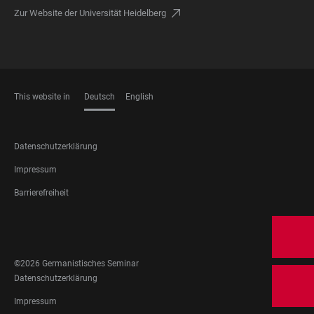
Zur Website der Universität Heidelberg
This website in
Deutsch
English
SPRACHEN
FOOTER
Datenschutzerklärung
LEGAL
Impressum
Barrierefreiheit
FOOTER
SOCIAL
MEDIA
©2026 Germanistisches Seminar
FOOTER
Datenschutzerklärung
LEGAL
Impressum