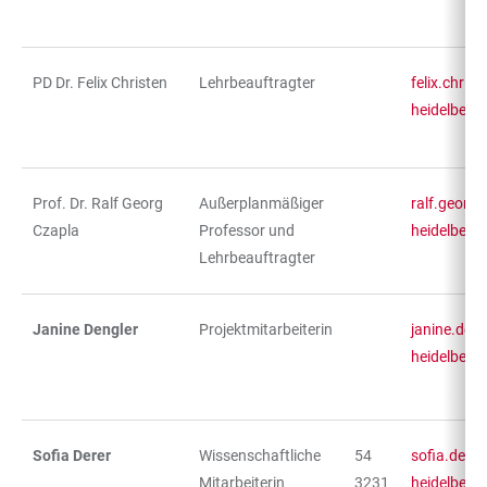
PD Dr. Felix Christen
Lehrbeauftragter
felix.chris
heidelberg
Prof. Dr. Ralf Georg
Außerplanmäßiger
ralf.georg
Czapla
Professor und
heidelberg
Lehrbeauftragter
Janine Dengler
Projektmitarbeiterin
janine.den
heidelberg
Sofia Derer
Wissenschaftliche
54
sofia.dere
Mitarbeiterin
3231
heidelberg