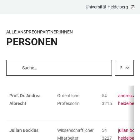
Universität Heidelberg
ZUM
HAUPTNAVIGATION
WEBSEITENSUCHE
LINKS
HAUPTINHALT
ÖFFNEN
ÖFFNEN
ZUR
BARRIEREFREIHEIT
ALLE ANSPRECHPARTNER:INNEN
PERSONEN
Fachbereich
TABELLENFILTER
Prof. Dr. Andrea
Ordentliche
54
andrea.alb
TABELLE
Albrecht
Professorin
3215
heidelberg
Julian Bockius
Wissenschaftlicher
54
julian.bock
Mitarbeiter
3227
heidelberg