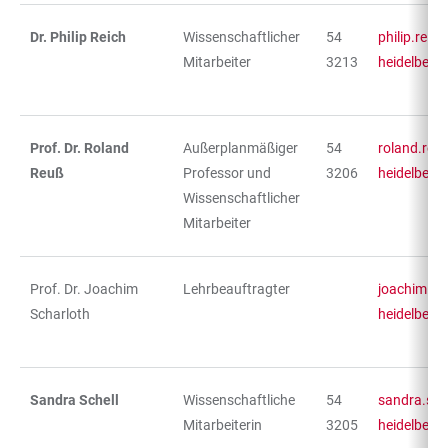
Dr. Philip Reich
Wissenschaftlicher
54
philip.reic
Mitarbeiter
3213
heidelberg
Prof. Dr. Roland
Außerplanmäßiger
54
roland.reu
Reuß
Professor und
3206
heidelberg
Wissenschaftlicher
Mitarbeiter
Prof. Dr. Joachim
Lehrbeauftragter
joachim.sc
Scharloth
heidelberg
Sandra Schell
Wissenschaftliche
54
sandra.sch
Mitarbeiterin
3205
heidelberg