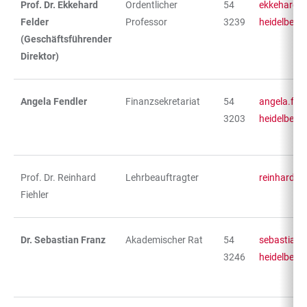
Prof. Dr. Ekkehard
Ordentlicher
54
ekkehard.f
Felder
Professor
3239
heidelberg
(Geschäftsführender
Direktor)
Angela Fendler
Finanzsekretariat
54
angela.fen
3203
heidelberg
Prof. Dr. Reinhard
Lehrbeauftragter
reinhard.f
Fiehler
Dr. Sebastian Franz
Akademischer Rat
54
sebastian.
3246
heidelberg