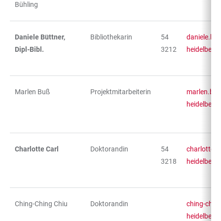
Bühling
Daniele Büttner,
Bibliothekarin
54
daniele.bu
Dipl-Bibl.
3212
heidelberg
Marlen Buß
Projektmitarbeiterin
marlen.bus
heidelberg
Charlotte Carl
Doktorandin
54
charlotte.c
3218
heidelberg
Ching-Ching Chiu
Doktorandin
ching-chin
heidelberg