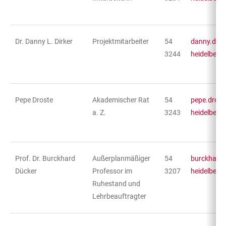
Dr. Danny L. Dirker
Projektmitarbeiter
54
danny.dirk
3244
heidelberg
Pepe Droste
Akademischer Rat
54
pepe.drost
a. Z.
3243
heidelberg
Prof. Dr. Burckhard
Außerplanmäßiger
54
burckhard.
Dücker
Professor im
3207
heidelberg
Ruhestand und
Lehrbeauftragter