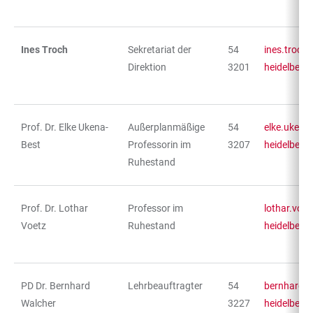
Ines Troch
Sekretariat der
54
ines.troch
Direktion
3201
heidelberg
Prof. Dr. Elke Ukena-
Außerplanmäßige
54
elke.ukena
Best
Professorin im
3207
heidelberg
Ruhestand
Prof. Dr. Lothar
Professor im
lothar.voe
Voetz
Ruhestand
heidelberg
PD Dr. Bernhard
Lehrbeauftragter
54
bernhard.w
Walcher
3227
heidelberg