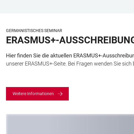
ZUM
HAUPTNAVIGATION
WEBSEITENSUCHE
LINKS
HAUPTINHALT
ÖFFNEN
ÖFFNEN
ZUR
BARRIEREFREIHEIT
GERMANISTISCHES SEMINAR
ERASMUS+-AUSSCHREIBUNG
Hier finden Sie die aktuellen ERASMUS+-Ausschreib
unserer ERASMUS+-Seite. Bei Fragen wenden Sie sich b
Weitere Informationen