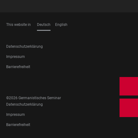
This website in
Deutsch
English
SPRACHEN
FOOTER
Datenschutzerklärung
LEGAL
Impressum
Barrierefreiheit
FOOTER
SOCIAL
MEDIA
©2026 Germanistisches Seminar
FOOTER
Datenschutzerklärung
LEGAL
Impressum
Barrierefreiheit