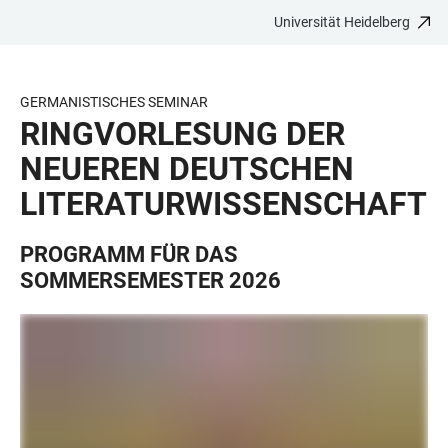
Universität Heidelberg
ZUM
HAUPTNAVIGATION
WEBSEITENSUCHE
LINKS
HAUPTINHALT
ÖFFNEN
ÖFFNEN
ZUR
BARRIEREFREIHEIT
GERMANISTISCHES SEMINAR
RINGVORLESUNG DER
NEUEREN DEUTSCHEN
LITERATURWISSENSCHAFT
PROGRAMM FÜR DAS
SOMMERSEMESTER 2026