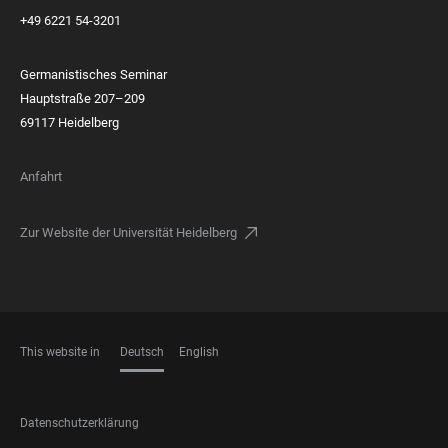
+49 6221 54-3201
Germanistisches Seminar
Hauptstraße 207–209
69117 Heidelberg
Anfahrt
Zur Website der Universität Heidelberg
This website in
Deutsch
English
SPRACHEN
FOOTER
Datenschutzerklärung