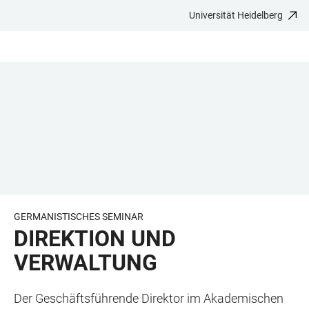
Universität Heidelberg
ZUM
HAUPTNAVIGATION
WEBSEITENSUCHE
LINKS
HAUPTINHALT
ÖFFNEN
ÖFFNEN
ZUR
BARRIEREFREIHEIT
GERMANISTISCHES SEMINAR
DIREKTION UND
VERWALTUNG
Der Geschäftsführende Direktor im Akademischen