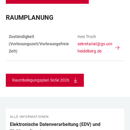
RAUMPLANUNG
Zuständigkeit
Ines Troch
TABELLE
(Vorlesungszeit/Vorlesungsfreie
sekretariat@gs.uni-
Zeit)
heidelberg.de
Raumbelegungsplan SoSe 2026
ALLE INFORMATIONEN
LINKS
Elektronische Datenverarbeitung (EDV) und