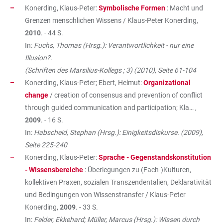
Konerding, Klaus-Peter:
Symbolische Formen
: Macht und
Grenzen menschlichen Wissens / Klaus-Peter Konerding,
2010
. - 44 S.
In:
Fuchs, Thomas (Hrsg.): Verantwortlichkeit - nur eine
Illusion?.
(Schriften des Marsilius-Kollegs ; 3) (2010), Seite 61-104
Konerding, Klaus-Peter; Ebert, Helmut:
Organizational
change
/ creation of consensus and prevention of conflict
through guided communication and participation; Kla… ,
2009
. - 16 S.
In:
Habscheid, Stephan (Hrsg.): Einigkeitsdiskurse. (2009),
Seite 225-240
Konerding, Klaus-Peter:
Sprache - Gegenstandskonstitution
- Wissensbereiche
: Überlegungen zu (Fach-)Kulturen,
kollektiven Praxen, sozialen Transzendentalien, Deklarativität
und Bedingungen von Wissenstransfer / Klaus-Peter
Konerding,
2009
. - 33 S.
In:
Felder, Ekkehard; Müller, Marcus (Hrsg.): Wissen durch