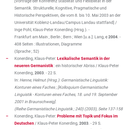
[Vorträge der Konferenz Stabilität und Flexibilität in der
Semantik. Strukturelle, Kognitive, Pragmatische und
Historische Perspektiven, die vom 8. bis 10. Mai 2003 an der
Universität Koblenz-Landau/Campus Landau stattfand] /
Inge Pohl, Klaus-Peter Konerding (Hrsg.). -
Frankfurt am Main ; Berlin ; Bern ; Wien [u.a.]: Lang,
c 2004
. -
408 Seiten : Illustrationen, Diagramme
(Sprache ; 52)
Konerding, Klaus-Peter:
Lexikalische Semantik in der
neueren Germanistik
: ein historischer Abriss / Klaus-Peter
Konerding,
2003
. - 22 S.
In:
Henne, Helmut (Hrsg.): Germanistische Linguistik:
Konturen eines Faches ; [Kolloquium Germanistische
Linguistik - Konturen eines Faches, 18. und 19. September
2001 in Braunschweig].
(Reihe Germanistische Linguistik ; 240) (2003), Seite 137-158
Konerding, Klaus-Peter:
Probleme mit Topik und Fokus im
Deutschen
/ Klaus-Peter Konerding,
2003
. - 29 S.