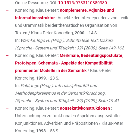
Online-Ressource, DOI:
10.1515/9783110880380
Konerding, Klaus-Peter:
Komplemente, Adjunkte und
Informationsstruktur
: Aspekte der Interdependenz von Lexik
und Grammatik bei der thematischen Organisation von
Texten / Klaus-Peter Konerding,
2000
. - 14 S.
In:
Warnke, Ingo H. (Hrsg.): Schnittstelle Text: Diskurs.
(Sprache - System und Tätigkeit ; 32) (2000), Seite 149-162
Konerding, Klaus-Peter:
Merkmale, Bedeutungspostulate,
Prototypen, Schemata - Aspekte der Kompatibilität
prominenter Modelle in der Semantik
/ Klaus-Peter
Konerding,
1999
. - 23 S.
In:
Pohl, Inge (Hrsg.): Interdisziplinarität und
Methodenpluralismus in der Semantikforschung.
(Sprache - System und Tätigkeit ; 29) (1999), Seite 19-41
Konerding, Klaus-Peter:
Konsekutivkonstruktionen
:
Untersuchungen zu funktionalen Aspekten ausgewählter
Konjunktionen, Adverbien und Präpositionen / Klaus-Peter
Konerding,
1998
. - 53 S.