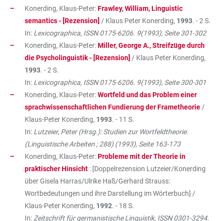
Konerding, Klaus-Peter:
Frawley, William, Linguistic
semantics - [Rezension]
/ Klaus Peter Konerding,
1993
. - 2 S.
In:
Lexicographica, ISSN 0175-6206. 9(1993), Seite 301-302
Konerding, Klaus-Peter:
Miller, George A., Streifzüge durch
die Psycholinguistik - [Rezension]
/ Klaus Peter Konerding,
1993
. - 2 S.
In:
Lexicographica, ISSN 0175-6206. 9(1993), Seite 300-301
Konerding, Klaus-Peter:
Wortfeld und das Problem einer
sprachwissenschaftlichen Fundierung der Frametheorie
/
Klaus-Peter Konerding,
1993
. - 11 S.
In:
Lutzeier, Peter (Hrsg.): Studien zur Wortfeldtheorie.
(Linguistische Arbeiten ; 288) (1993), Seite 163-173
Konerding, Klaus-Peter:
Probleme mit der Theorie in
praktischer Hinsicht
: [Doppelrezension Lutzeier/Konerding
über Gisela Harras/Ulrike Haß/Gerhard Strauss:
Wortbedeutungen und ihre Darstellung im Wörterbuch] /
Klaus-Peter Konerding,
1992
. - 18 S.
In:
Zeitschrift für germanistische Linguistik, ISSN 0301-3294.