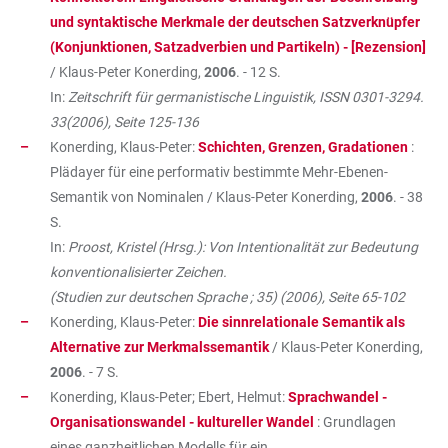
und syntaktische Merkmale der deutschen Satzverknüpfer
(Konjunktionen, Satzadverbien und Partikeln) - [Rezension]
/ Klaus-Peter Konerding,
2006
. - 12 S.
In:
Zeitschrift für germanistische Linguistik, ISSN 0301-3294.
33(2006), Seite 125-136
Konerding, Klaus-Peter:
Schichten, Grenzen, Gradationen
:
Plädayer für eine performativ bestimmte Mehr-Ebenen-
Semantik von Nominalen / Klaus-Peter Konerding,
2006
. - 38
S.
In:
Proost, Kristel (Hrsg.): Von Intentionalität zur Bedeutung
konventionalisierter Zeichen.
(Studien zur deutschen Sprache ; 35) (2006), Seite 65-102
Konerding, Klaus-Peter:
Die sinnrelationale Semantik als
Alternative zur Merkmalssemantik
/ Klaus-Peter Konerding,
2006
. - 7 S.
Konerding, Klaus-Peter; Ebert, Helmut:
Sprachwandel -
Organisationswandel - kultureller Wandel
: Grundlagen
eines ganzheitlichen Modells für ein