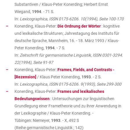
Substantiven / Klaus-Peter Konerding; Herbert Ernst
Wiegand,
1994
. - 71 S.
In:
Lexicographica, ISSN 0175-6206. 10(1994), Seite 100-170
Konerding, Klaus-Peter:
Die Ordnung der Wörter
: kognitive
und lexikalische Strukturen; Jahrestagung des Instituts für
deutsche Sprache, Mannheim, 16. - 18. März 1993 / Klaus-
Peter Konerding,
1994
. - 7 S.
In:
Zeitschrift für germanistische Linguistik, ISSN 0301-3294.
22(1994), Seite 91-97
Konerding, Klaus-Peter:
Frames, Fields, and Contrasts -
[Rezension]
/ Klaus Peter Konerding,
1993
. - 2 S.
In:
Lexicographica, ISSN 0175-6206. 9(1993), Seite 299-300
Konerding, Klaus-Peter:
Frames und lexikalisches
Bedeutungswissen
: Untersuchungen zur linguistischen
Grundlegung einer Frametheorie und zu ihrer Anwendung in
der Lexikographie / Klaus-Peter Konerding. -
Tübingen: Niemeyer,
1993
. - X, 492 S
(Reihe germanistische Linguistik ; 142)