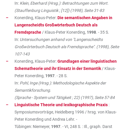
In:
Klein, Eberhard (Hrsg.): Betrachtungen zum Wort.
(Stauffenburg Linguistik ; [12]) (1998), Seite 31-83
Konerding, Klaus-Peter:
Die semantischen Angaben in
Langenscheidts Großwörterbuch Deutsch als
Fremdsprache
/ Klaus-Peter Konerding,
1998
. - 35 S.
In:
Untersuchungen anhand von "Langenscheidts
Großwörterbuch Deutsch als Fremdsprache". (1998), Seite
107-143
Konerding, Klaus-Peter:
Grundlagen einer linguistischen
Schematheorie und ihr Einsatz in der Semantik
/ Klaus-
Peter Konerding,
1997
. - 28 S.
In:
Pohl, Inge (Hrsg.): Methodologische Aspekte der
Semantikforschung.
(Sprache - System und Tätigkeit ; 22) (1997), Seite 57-84
Linguistische Theorie und lexikographische Praxis
:
Symposiumsvorträge, Heidelberg 1996 / hrsg. von Klaus-
Peter Konerding und Andrea Lehr. -
Tübingen: Niemeyer,
1997
. - VI, 248 S. : Ill., graph. Darst