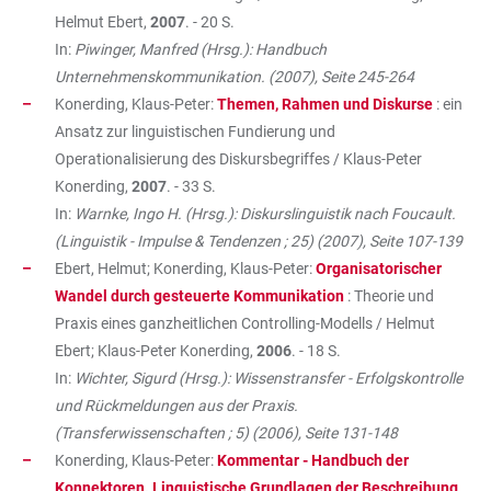
Helmut Ebert,
2007
. - 20 S.
In:
Piwinger, Manfred (Hrsg.): Handbuch
Unternehmenskommunikation. (2007), Seite 245-264
Konerding, Klaus-Peter:
Themen, Rahmen und Diskurse
: ein
Ansatz zur linguistischen Fundierung und
Operationalisierung des Diskursbegriffes / Klaus-Peter
Konerding,
2007
. - 33 S.
In:
Warnke, Ingo H. (Hrsg.): Diskurslinguistik nach Foucault.
(Linguistik - Impulse & Tendenzen ; 25) (2007), Seite 107-139
Ebert, Helmut; Konerding, Klaus-Peter:
Organisatorischer
Wandel durch gesteuerte Kommunikation
: Theorie und
Praxis eines ganzheitlichen Controlling-Modells / Helmut
Ebert; Klaus-Peter Konerding,
2006
. - 18 S.
In:
Wichter, Sigurd (Hrsg.): Wissenstransfer - Erfolgskontrolle
und Rückmeldungen aus der Praxis.
(Transferwissenschaften ; 5) (2006), Seite 131-148
Konerding, Klaus-Peter:
Kommentar - Handbuch der
Konnektoren. Linguistische Grundlagen der Beschreibung