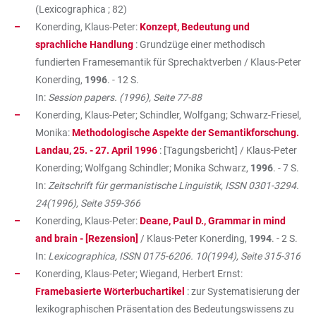
(Lexicographica ; 82)
Konerding, Klaus-Peter:
Konzept, Bedeutung und
sprachliche Handlung
: Grundzüge einer methodisch
fundierten Framesemantik für Sprechaktverben / Klaus-Peter
Konerding,
1996
. - 12 S.
In:
Session papers. (1996), Seite 77-88
Konerding, Klaus-Peter; Schindler, Wolfgang; Schwarz-Friesel,
Monika:
Methodologische Aspekte der Semantikforschung.
Landau, 25. - 27. April 1996
: [Tagungsbericht] / Klaus-Peter
Konerding; Wolfgang Schindler; Monika Schwarz,
1996
. - 7 S.
In:
Zeitschrift für germanistische Linguistik, ISSN 0301-3294.
24(1996), Seite 359-366
Konerding, Klaus-Peter:
Deane, Paul D., Grammar in mind
and brain - [Rezension]
/ Klaus-Peter Konerding,
1994
. - 2 S.
In:
Lexicographica, ISSN 0175-6206. 10(1994), Seite 315-316
Konerding, Klaus-Peter; Wiegand, Herbert Ernst:
Framebasierte Wörterbuchartikel
: zur Systematisierung der
lexikographischen Präsentation des Bedeutungswissens zu