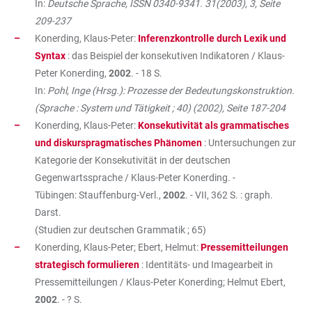
In:
Deutsche Sprache, ISSN 0340-9341. 31(2003), 3, Seite
209-237
Konerding, Klaus-Peter:
Inferenzkontrolle durch Lexik und
Syntax
: das Beispiel der konsekutiven Indikatoren / Klaus-
Peter Konerding,
2002
. - 18 S.
In:
Pohl, Inge (Hrsg.): Prozesse der Bedeutungskonstruktion.
(Sprache : System und Tätigkeit ; 40) (2002), Seite 187-204
Konerding, Klaus-Peter:
Konsekutivität als grammatisches
und diskurspragmatisches Phänomen
: Untersuchungen zur
Kategorie der Konsekutivität in der deutschen
Gegenwartssprache / Klaus-Peter Konerding. -
Tübingen: Stauffenburg-Verl.,
2002
. - VII, 362 S. : graph.
Darst.
(Studien zur deutschen Grammatik ; 65)
Konerding, Klaus-Peter; Ebert, Helmut:
Pressemitteilungen
strategisch formulieren
: Identitäts- und Imagearbeit in
Pressemitteilungen / Klaus-Peter Konerding; Helmut Ebert,
2002
. - ? S.