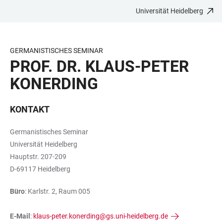
Universität Heidelberg
ZUM
HAUPTNAVIGATION
WEBSEITENSUCHE
LINKS
HAUPTINHALT
ÖFFNEN
ÖFFNEN
ZUR
BARRIEREFREIHEIT
GERMANISTISCHES SEMINAR
PROF. DR. KLAUS-PETER
KONERDING
KONTAKT
Germanistisches Seminar
Universität Heidelberg
Hauptstr. 207-209
D-69117 Heidelberg
Büro
: Karlstr. 2, Raum 005
E-Mail
:
klaus-peter.konerding@gs.uni-heidelberg.de