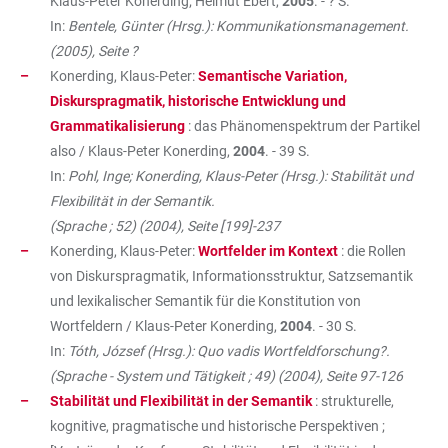
Klaus-Peter Konerding; Helmut Ebert,
2005
. - ? S.
In:
Bentele, Günter (Hrsg.): Kommunikationsmanagement.
(2005), Seite ?
Konerding, Klaus-Peter:
Semantische Variation,
Diskurspragmatik, historische Entwicklung und
Grammatikalisierung
: das Phänomenspektrum der Partikel
also / Klaus-Peter Konerding,
2004
. - 39 S.
In:
Pohl, Inge; Konerding, Klaus-Peter (Hrsg.): Stabilität und
Flexibilität in der Semantik.
(Sprache ; 52) (2004), Seite [199]-237
Konerding, Klaus-Peter:
Wortfelder im Kontext
: die Rollen
von Diskurspragmatik, Informationsstruktur, Satzsemantik
und lexikalischer Semantik für die Konstitution von
Wortfeldern / Klaus-Peter Konerding,
2004
. - 30 S.
In:
Tóth, József (Hrsg.): Quo vadis Wortfeldforschung?.
(Sprache - System und Tätigkeit ; 49) (2004), Seite 97-126
Stabilität und Flexibilität in der Semantik
: strukturelle,
kognitive, pragmatische und historische Perspektiven ;