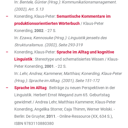
In:
Bentele, Günter (Hrsg.): Kommunikationsmanagement.
(2002), Art. 5.13
Konerding, Klaus-Peter:
Semantische Kommentare im
produktionsorientierten Wörterbuch
/ Klaus-Peter
Konerding,
2002
. - 27 S.
In:
Ezawa, Kennosuke (Hrsg.): Linguistik jenseits des
Strukturalismus. (2002), Seite 293-319
Konerding, Klaus-Peter:
Sprache im Alltag und kognitive
Linguistik
: Stereotype und schematisiertes Wissen / Klaus-
Peter Konerding,
2001
. - 22 S.
In:
Lehr, Andrea; Kammerer, Matthias; Konerding, Klaus-Peter
(Hrsg.): Sprache im Alltag. (2001), Seite 151-172
Sprache im Alltag
: Beiträge zu neuen Perspektiven in der
Linguistik. Herbert Ernst Wiegand zum 65. Geburtstag
gewidmet / Andrea Lehr, Matthias Kammerer, Klaus-Peter
Konerding, Angelika Storrer, Caja Thimm, Werner Wolski. -
Berlin: De Gruyter,
2011
. - Online-Ressource (XX, 634 S.),
ISBN
9783110880380