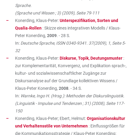
Sprache.
(Sprache und Wissen ; 3) (2009), Seite 79-111
Konerding, Klaus-Peter:
Unterspezifikation, Sorten und
Qualia-Rollen
: Skizze eines integrativen Modells / Klaus-
Peter Konerding,
2009
. - 28 S.
In:
Deutsche Sprache, ISSN 0340-9341. 37(2009), 1, Seite 5-
32
Konerding, Klaus-Peter:
Diskurse, Topik, Deutungsmuster
:
zur Komplementarität, Konvergenz, und Explikation sprach-,
kultur- und sozialwissenschaftlicher Zugänge zur
Diskursanalyse auf der Grundlage kollektiven Wissens /
Klaus-Peter Konerding,
2008
. - 34 S.
In:
Warnke, Ingo H. (Hrsg.): Methoden der Diskurslinguistik.
(Linguistik - Impulse und Tendenzen ; 31) (2008), Seite 117-
150
Konerding, Klaus-Peter; Ebert, Helmut:
Organisationskultur
und Verhaltensstile von Unternehmen
: Einflussgrößen für
die Kommunikationsstrategie / Klaus-Peter Konerding;