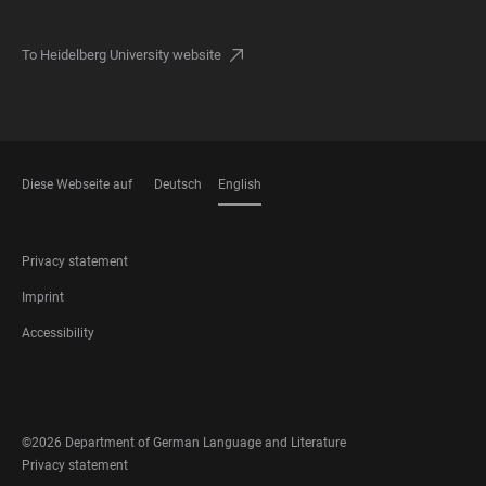
To Heidelberg University website
Diese Webseite auf
Deutsch
English
LANGUAGES
FOOTER
Privacy statement
LEGAL
Imprint
Accessibility
FOOTER
SOCIAL
MEDIA
©2026 Department of German Language and Literature
FOOTER
Privacy statement