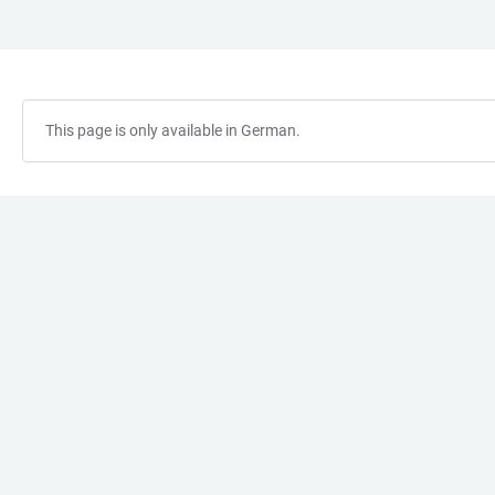
JUMP
OPEN
OPEN
ACCESSIBILITY
TO
MAIN
SEARCH
LINKS
MAIN
NAVIGATION
FORM
CONTENT
This page is only available in German.