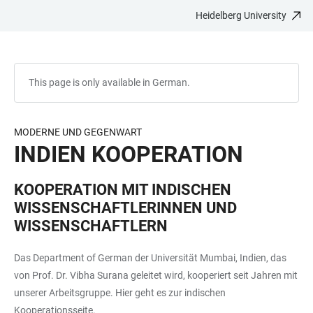
Heidelberg University
JUMP
OPEN
OPEN
ACCESSIBILITY
TO
MAIN
SEARCH
LINKS
MAIN
NAVIGATION
FORM
CONTENT
This page is only available in German.
MODERNE UND GEGENWART
INDIEN KOOPERATION
KOOPERATION MIT INDISCHEN
WISSENSCHAFTLERINNEN UND
WISSENSCHAFTLERN
Das Department of German der Universität Mumbai, Indien, das
von Prof. Dr. Vibha Surana geleitet wird, kooperiert seit Jahren mit
unserer Arbeitsgruppe. Hier geht es zur indischen
Kooperationsseite.